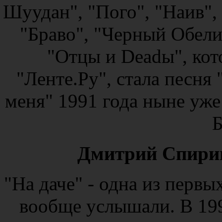
Шуудан", "Пого", "Наив",
"Браво", "Черный Обели
"Отцы и Deadы", ко
"Ленте.Ру", стала песня 
меня" 1991 года ныне уж
Б
Дмитрий Спирин
"На даче" - одна из первы
вообще услышали. В 199