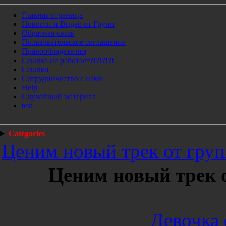
Главная страница
Новости и Видео от Групп
Обратная связь
Пользовательское соглашение
Правообладателям
Ссылка не работает?!?!?!?!
Ссылки
Сотрудничество с нами
Help
Cлучайный материал
test
Categories
Ценим новый трек от груп
Ценим новый трек 
Девочка 