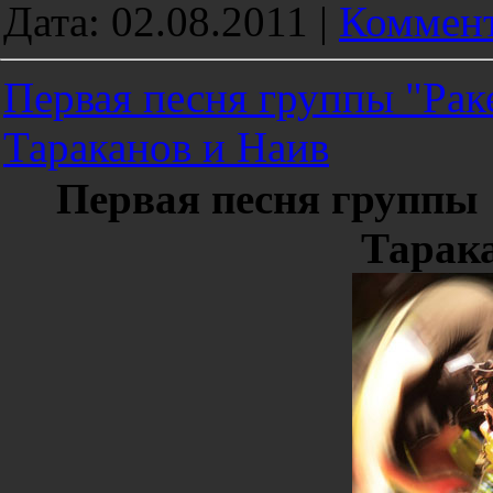
Дата:
02.08.2011
|
Коммент
Первая песня группы "Рак
Тараканов и Наив
Первая песня группы 
Тарак