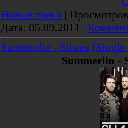
С
Новые треки
|
Просмотров
Дата:
05.09.2011
|
Коммент
Summerlin - Sleeps [Single
Summerlin - S