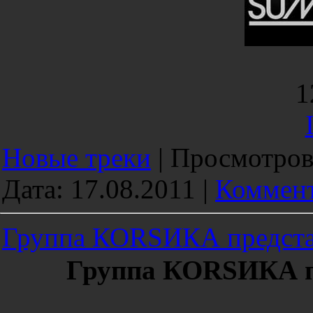
1
Новые треки
|
Просмотров
Дата:
17.08.2011
|
Коммент
Группа КОRSИКА предста
Группа КОRSИКА п